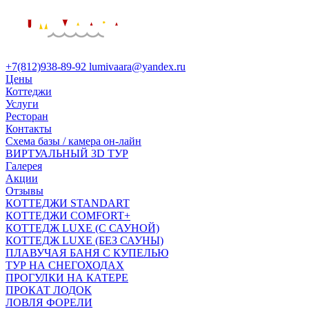
вверх
+7(812)938-89-92
lumivaara@yandex.ru
Цены
Коттеджи
Услуги
Ресторан
Контакты
Схема базы / камера он-лайн
ВИРТУАЛЬНЫЙ 3D ТУР
Галерея
Акции
Отзывы
КОТТЕДЖИ STANDART
КОТТЕДЖИ COMFORT+
КОТТЕДЖ LUXE (С САУНОЙ)
КОТТЕДЖ LUXE (БЕЗ САУНЫ)
ПЛАВУЧАЯ БАНЯ С КУПЕЛЬЮ
ТУР НА СНЕГОХОДАХ
ПРОГУЛКИ НА КАТЕРЕ
ПРОКАТ ЛОДОК
ЛОВЛЯ ФОРЕЛИ