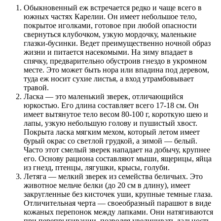
Обыкновенный еж встречается редко и чаще всего в
южных частях Карелии. Он имеет небольшое тело,
покрытое иголками, готовое при любой опасности
свернуться клубочком, узкую мордочку, маленькие
глазки-бусинки. Ведет преимущественно ночной образ
жизни и питается насекомыми. На зиму впадает в
спячку, предварительно обустроив гнездо в укромном
месте. Это может быть нора или впадина под деревом,
туда еж носит сухие листья, а вход утрамбовывает
травой.
Ласка — это маленький зверек, отличающийся
юркостью. Его длина составляет всего 17-18 см. Он
имеет вытянутое тело весом 80-100 г, короткую шею и
лапы, узкую небольшую голову и пушистый хвост.
Покрыта ласка мягким мехом, который летом имеет
бурый окрас со светлой грудкой, а зимой — белый.
Часто этот смелый зверек нападает на добычу, крупнее
его. Основу рациона составляют мыши, ящерицы, яйца
из гнезд, птенцы, лягушки, крысы, голуби.
Летяга — мелкий зверек из семейства беличьих. Это
животное мельче белки (до 20 см в длину), имеет
закругленные без кисточек уши, крупные темные глаза.
Отличительная черта — своеобразный парашют в виде
кожаных перепонок между лапками. Они натягиваются
при перепрыгивании, позволяя увеличивать дальность