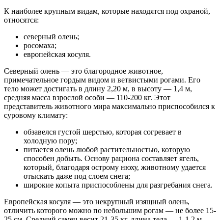
К наиболее крупным видам, которые находятся под охраной,
относятся:
северный олень;
росомаха;
европейская косуля.
Северный олень — это благородное животное,
примечательное гордым видом и ветвистыми рогами. Его
тело может достигать в длину 2,20 м, в высоту — 1,4 м,
средняя масса взрослой особи — 110-200 кг. Этот
представитель животного мира максимально приспособился к
суровому климату:
обзавелся густой шерстью, которая согревает в
холодную пору;
питается олень любой растительностью, которую
способен добыть. Основу рациона составляет ягель,
который, благодаря острому нюху, животному удается
отыскать даже под слоем снега;
широкие копыта приспособлены для разгребания снега.
Европейская косуля — это некрупный изящный олень,
отличить которого можно по небольшим рогам — не более 15-
25 см. Средний самец весит 21-35 кг, длина тела — 1-1,2 м.