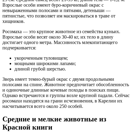
Взрослые особи имеют буро-коричневый окрас с
невыраженными полосами и пятнами, детеныши —
пятнистые, что позволяет им маскироваться в траве от
хищников.
Росомаха — это крупное животное из семейства куньих.
Взрослые особи весят около 30-40 кг, их тело в длину
достигает одного метра. Массивность млекопитающего
подчеркивается:
укороченным туловищем;
мощными широкими лапами;
длиной грубой шерстью.
Зверь имеет темно-бурый окрас с двумя продольными
полосами на спине. Животное предпочитает обособленность
и одиночные длинные кочевые походы в поисках пищи.
Однако встречаются и группы возле крупной падали. Сейчас
росомахи находятся на грани исчезновения, в Карелии их
насчитывается всего около 250 особей.
Средние и мелкие животные из
Красной книги