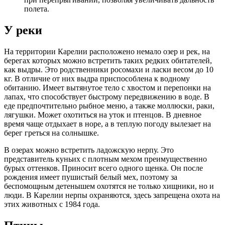
полета.
У реки
На территории Карелии расположено немало озер и рек, на
берегах которых можно встретить таких редких обитателей,
как выдры. Это родственники росомахи и ласки весом до 10
кг. В отличие от них выдра приспособлена к водному
обитанию. Имеет вытянутое тело с хвостом и перепонки на
лапах, что способствует быстрому передвижению в воде. В
еде предпочтительно рыбное меню, а также моллюски, раки,
лягушки. Может охотиться на уток и птенцов. В дневное
время чаще отдыхает в норе, а в теплую погоду вылезает на
берег греться на солнышке.
В озерах можно встретить ладожскую нерпу. Это
представитель куньих с плотным мехом преимущественно
бурых оттенков. Приносит всего одного щенка. Он после
рождения имеет пушистый белый мех, поэтому за
беспомощным детенышем охотятся не только хищники, но и
люди. В Карелии нерпы охраняются, здесь запрещена охота на
этих животных с 1984 года.