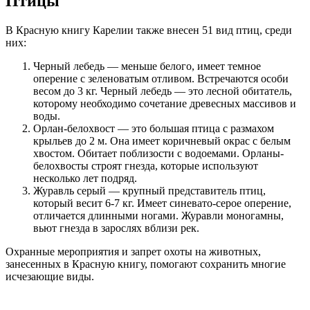
Птицы
В Красную книгу Карелии также внесен 51 вид птиц, среди
них:
Черный лебедь — меньше белого, имеет темное
оперение с зеленоватым отливом. Встречаются особи
весом до 3 кг. Черный лебедь — это лесной обитатель,
которому необходимо сочетание древесных массивов и
воды.
Орлан-белохвост — это большая птица с размахом
крыльев до 2 м. Она имеет коричневый окрас с белым
хвостом. Обитает поблизости с водоемами. Орланы-
белохвосты строят гнезда, которые используют
несколько лет подряд.
Журавль серый — крупный представитель птиц,
который весит 6-7 кг. Имеет синевато-серое оперение,
отличается длинными ногами. Журавли моногамны,
вьют гнезда в зарослях вблизи рек.
Охранные мероприятия и запрет охоты на животных,
занесенных в Красную книгу, помогают сохранить многие
исчезающие виды.
Прокрутка